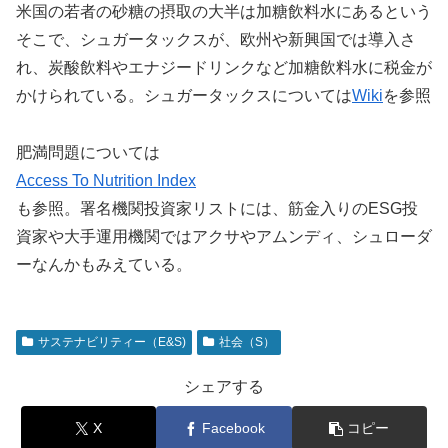
米国の若者の砂糖の摂取の大半は加糖飲料水にあるという
そこで、シュガータックスが、欧州や新興国では導入さ
れ、炭酸飲料やエナジードリンクなど加糖飲料水に税金が
かけられている。シュガータックスについては
Wiki
を参照
肥満問題については
Access To Nutrition Index
も参照。署名機関投資家リストには、筋金入りのESG投
資家や大手運用機関ではアクサやアムンディ、シュローダ
ーなんかもみえている。
サステナビリティー（E&S)
社会（S）
シェアする
X
Facebook
コピー