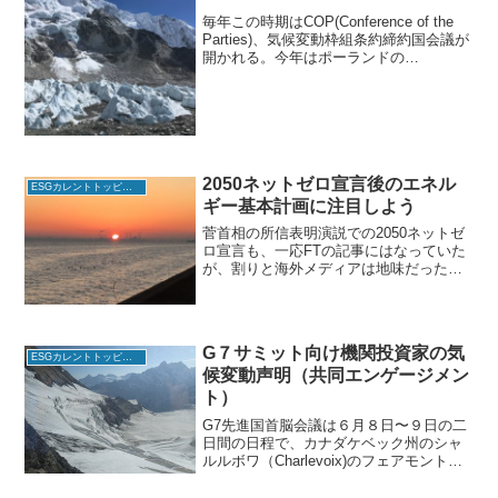
毎年この時期はCOP(Conference of the
Parties)、気候変動枠組条約締約国会議が
開かれる。今年はポーランドの
Katowice（たぶんカトヴィツェと発音）
で24回目のCOPが開かれた。まずパリ協
定について復習しておくと...
2050ネットゼロ宣言後のエネル
ESGカレントトッピクス
ギー基本計画に注目しよう
菅首相の所信表明演説での2050ネットゼ
ロ宣言も、一応FTの記事にはなっていた
が、割りと海外メディアは地味だった。
直前に中国の習近平国家主席が国連総会
のビデオ演説で2060ネットゼロを宣言し
たので、ちょっとかぶってしまった感も
ある。どちらも...
G７サミット向け機関投資家の気
ESGカレントトッピクス
候変動声明（共同エンゲージメン
ト）
G7先進国首脳会議は６月８日〜９日の二
日間の日程で、カナダケベック州のシャ
ルルボワ（Charlevoix)のフェアモントホ
テルで開催される。ちなみにどの国の首
脳が参加するかご存知？ 米、英、仏、