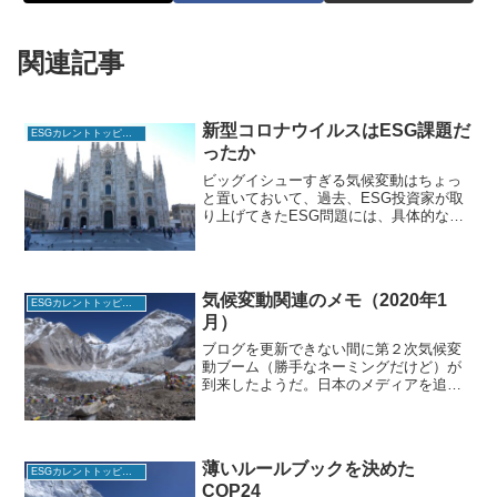
関連記事
新型コロナウイルスはESG課題だ
ESGカレントトッピクス
ったか
ビッグイシューすぎる気候変動はちょっ
と置いておいて、過去、ESG投資家が取
り上げてきたESG問題には、具体的なケ
ースとして、カカオの児童労働、フィリ
ピンのスウェットショップ、パームオイ
ルの森林破壊、海洋プラスチック問題な
どがある。これらは、...
気候変動関連のメモ（2020年1
ESGカレントトッピクス
月）
ブログを更新できない間に第２次気候変
動ブーム（勝手なネーミングだけど）が
到来したようだ。日本のメディアを追っ
かけても何かモヤモヤとよくわからない
感は強いと思うので、ワイドーショーコ
メンテーターのような解説を少ししてお
こうと思う。スウェーデン...
薄いルールブックを決めた
ESGカレントトッピクス
COP24