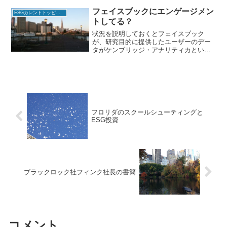
独、伊、日、加一時期、露も入ってG8に
フェイスブックにエンゲージメン
ESGカレントトッピクス
なったと...
トしてる？
状況を説明しておくとフェイスブック
が、研究目的に提供したユーザーのデー
タがケンブリッジ・アナリティカという
データ分析による選挙のコンサル会社に
売却され実際の選挙コンサルに使われて
いたとされる。その数5000万人とかなん
とか。なんでそんなにす...
フロリダのスクールシューティングと
ESG投資
ブラックロック社フィンク社長の書簡
コメント